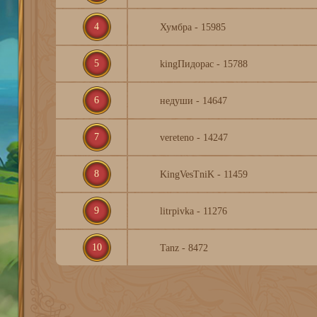
4
Хумбра - 15985
5
kingПидорас - 15788
6
недуши - 14647
7
vereteno - 14247
8
KingVesTniK - 11459
9
litrpivka - 11276
10
Tanz - 8472