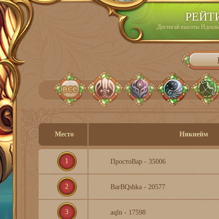
РЕЙТ
Достигай высоты Идеаль
Место
Никнейм
1
ПростоВар - 35006
2
BarBQshkа - 20577
3
aqln - 17598