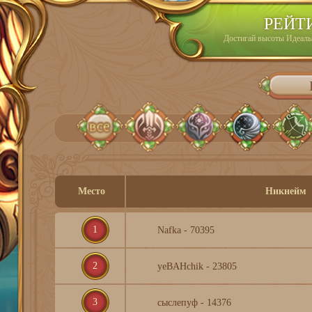
РЕЙТ
Достигай высоты Идеаль
Место
Никнейм
1
Nafka - 70395
2
yeBAHchik - 23805
3
сыслепуф - 14376