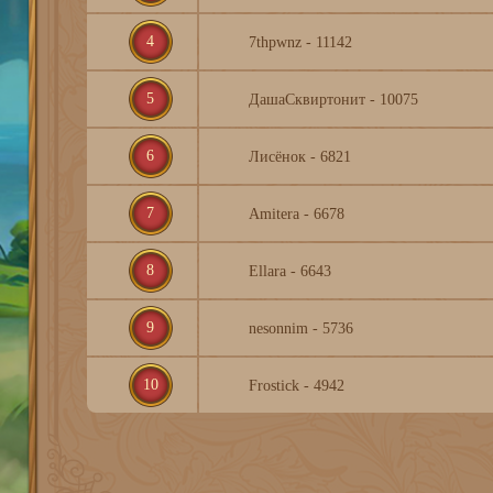
4
7thpwnz - 11142
5
ДашаСквиртонит - 10075
6
Лисёнок - 6821
7
Amitera - 6678
8
Ellara - 6643
9
nesonnim - 5736
10
Frostick - 4942