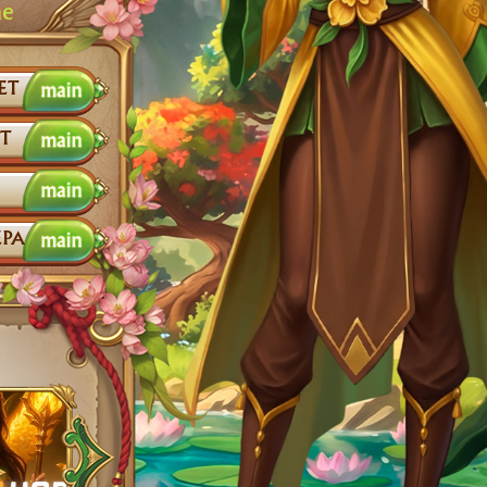
ne
ет
т
ра